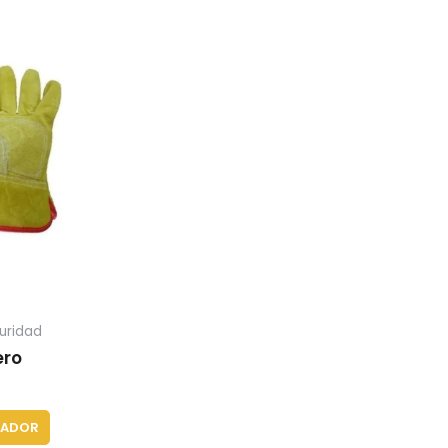
uridad
ero
ZADOR