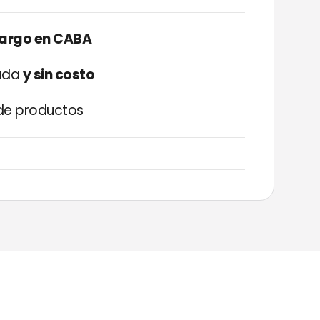
cargo en CABA
zada
y sin costo
e productos