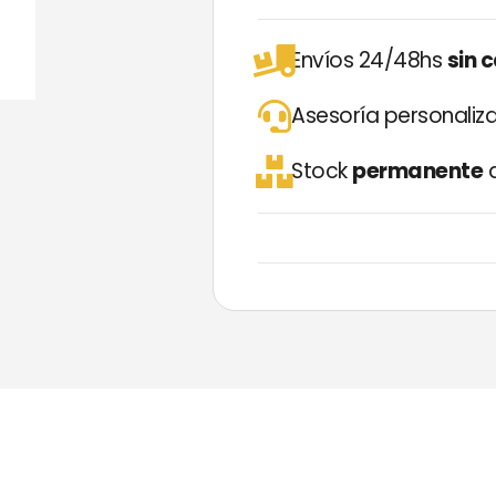
Envíos 24/48hs
sin 
Asesoría personali
Stock
permanente
d