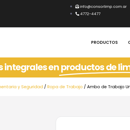
info@consorlimp.com.ar
4772-4477
PRODUCTOS
s integrales en
productos de li
entaria y Seguridad
/
Ropa de Trabajo
/ Ambo de Trabajo Un