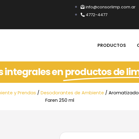
info@consorlimp.com.ar
4772-4477
PRODUCTOS
s integrales en
productos de li
iente y Prendas
/
Desodorantes de Ambiente
/ Aromatizador 
Faren 250 ml