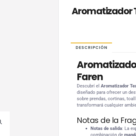
Aromatizador T
DESCRIPCIÓN
Aromatizador
Faren
Descubrí el
Aromatizador Tex
diseñado para ofrecer un dest
sobre prendas, cortinas, toal
transformará cualquier ambie
Notas de la Fra
Notas de salida
: La e
combinación de
mand