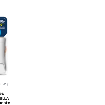
nte y
es
NILLA
uesto