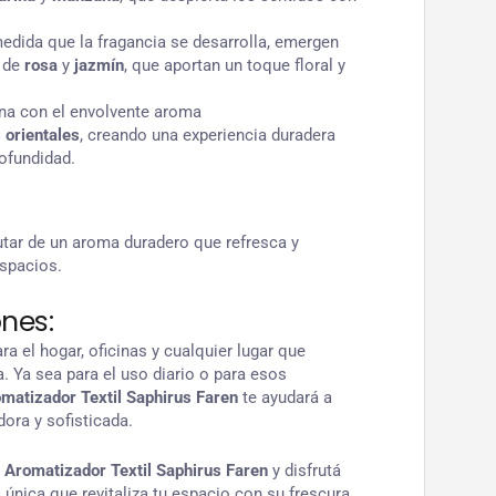
medida que la fragancia se desarrolla, emergen
s de
rosa
y
jazmín
, que aportan un toque floral y
na con el envolvente aroma
orientales
, creando una experiencia duradera
ofundidad.
utar de un aroma duradero que refresca y
espacios.
nes:
ra el hogar, oficinas y cualquier lugar que
. Ya sea para el uso diario o para esos
matizador Textil Saphirus Faren
te ayudará a
ora y sofisticada.
l
Aromatizador Textil Saphirus Faren
y disfrutá
única que revitaliza tu espacio con su frescura