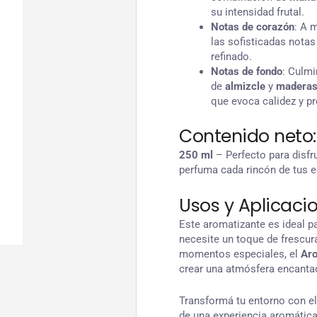
su intensidad frutal.
Notas de corazón
: A 
las sofisticadas nota
refinado.
Notas de fondo
: Culmi
de
almizcle
y
maderas 
que evoca calidez y pr
Contenido neto:
250 ml
– Perfecto para disfr
perfuma cada rincón de tus 
Usos y Aplicacio
Este aromatizante es ideal pa
necesite un toque de frescura
momentos especiales, el
Aro
crear una atmósfera encantad
Transformá tu entorno con e
de una experiencia aromática 