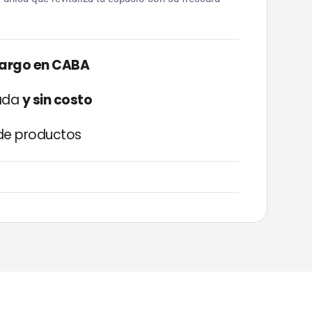
cargo en CABA
zada
y sin costo
e productos