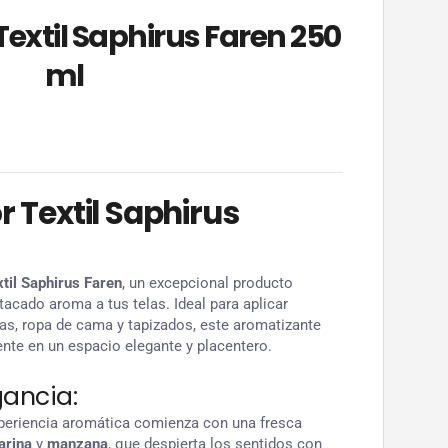
extil Saphirus Faren 250
ml
 Textil Saphirus
til Saphirus Faren
, un excepcional producto
acado aroma a tus telas. Ideal para aplicar
las, ropa de cama y tapizados, este aromatizante
nte en un espacio elegante y placentero.
gancia:
xperiencia aromática comienza con una fresca
arina
y
manzana
, que despierta los sentidos con