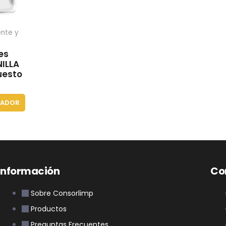
nte y
es
NILLA
uesto
ZADOR
Información
Co
Sobre Consorlimp
Productos
Preguntas Frecuentes