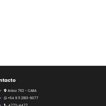
ntacto
Aráoz 762 - CABA
+54 9 11 2183-9077
4772-4477