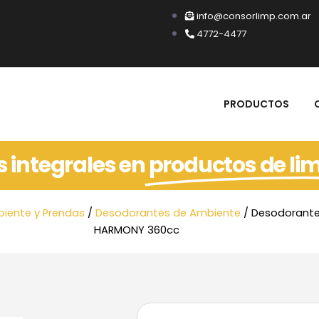
info@consorlimp.com.ar
4772-4477
PRODUCTOS
s integrales en
productos de li
iente y Prendas
/
Desodorantes de Ambiente
/ Desodorante
HARMONY 360cc