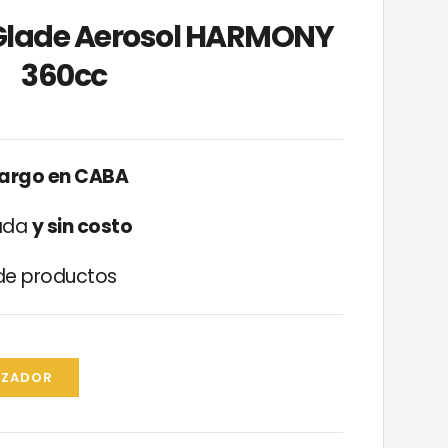
Glade Aerosol HARMONY
360cc
cargo en CABA
zada
y sin costo
e productos
IZADOR