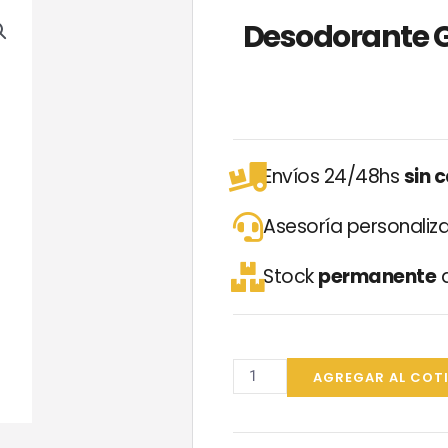
Desodorante 
Envíos 24/48hs
sin 
Asesoría personali
Stock
permanente
d
Desodorante
Glade
AGREGAR AL COT
Aerosol
HARMONY
360cc