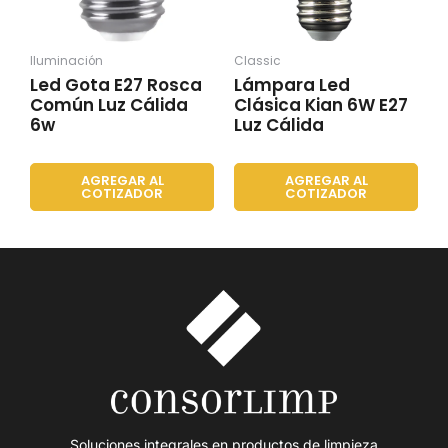
Iluminación
Classic
Led Gota E27 Rosca
Lámpara Led
Común Luz Cálida
Clásica Kian 6W E27
6w
Luz Cálida
AGREGAR AL
AGREGAR AL
COTIZADOR
COTIZADOR
Soluciones integrales en productos de limpieza