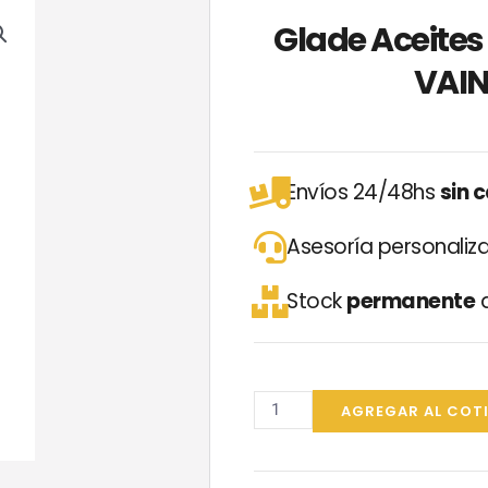
Glade Aceite
VAIN
Envíos 24/48hs
sin 
Asesoría personali
Stock
permanente
d
Glade
Aceites
AGREGAR AL COT
Naturales
ENCANTO
DE