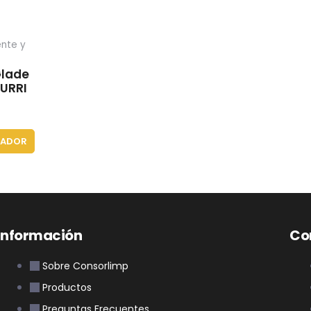
nte y
Glade
URRI
ZADOR
Información
Co
Sobre Consorlimp
Productos
Preguntas Frecuentes