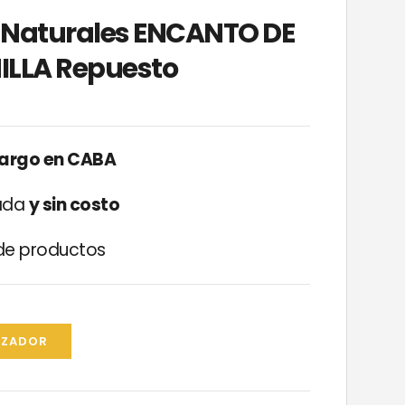
s Naturales ENCANTO DE
ILLA Repuesto
cargo en CABA
zada
y sin costo
e productos
IZADOR