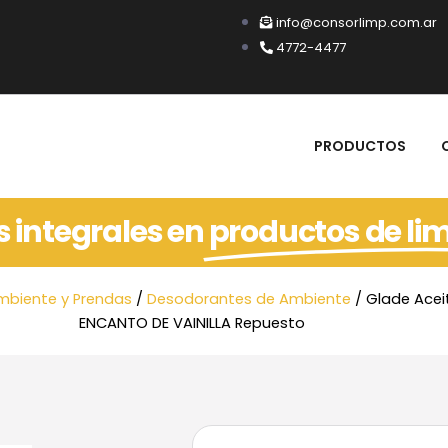
info@consorlimp.com.ar
4772-4477
PRODUCTOS
s integrales en
productos de li
mbiente y Prendas
/
Desodorantes de Ambiente
/ Glade Acei
ENCANTO DE VAINILLA Repuesto