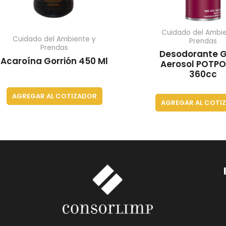
Cuidado del Ambie
Cuidado del Ambiente y
Prendas
Prendas
Desodorante 
Acaroína Gorrión 450 Ml
Aerosol POTPO
360cc
AGREGAR AL COTIZADOR
AGREGAR AL COTI