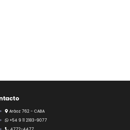
ntacto
Aráoz 762 - CABA
+54 9 11 2183-9077
4772-4477