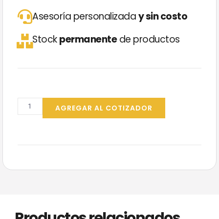
Asesoría personalizada
y sin costo
Stock
permanente
de productos
LED
Dicro
AGREGAR AL COTIZADOR
7W
Cálida
GU10
Ledvance
cantidad
Productos relacionados