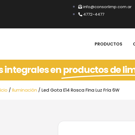
info@consorlimp.com.ar
4772-4477
PRODUCTOS
s integrales en
productos de li
nicio
/
Iluminación
/ Led Gota E14 Rosca Fina Luz Fría 6W