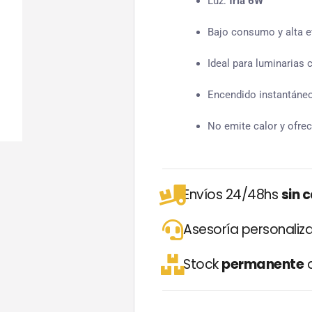
Luz:
fría 6W
Bajo consumo y alta ef
Ideal para luminarias
Encendido instantáne
No emite calor y ofre
Envíos 24/48hs
sin 
Asesoría personali
Stock
permanente
d