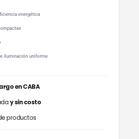
iciencia energética
 compactas
o
ce iluminación uniforme
cargo en CABA
zada
y sin costo
e productos