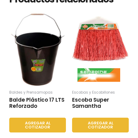
Baldes y Prensamopas
Escobas y Escobillones
Balde Plástico 17 LTS
Escoba Super
Reforzado
Samantha
AGREGAR AL
AGREGAR AL
COTIZADOR
COTIZADOR