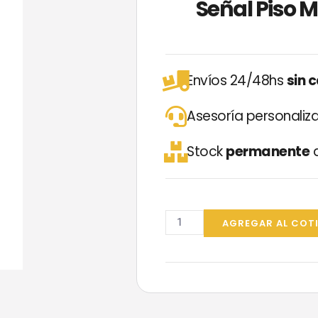
Señal Piso 
Envíos 24/48hs
sin 
Asesoría personali
Stock
permanente
d
Señal
Piso
AGREGAR AL COT
Mojado
Italimpia
87cm
cantidad