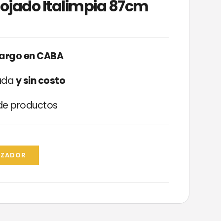
Mojado Italimpia 87cm
cargo en CABA
zada
y sin costo
e productos
IZADOR