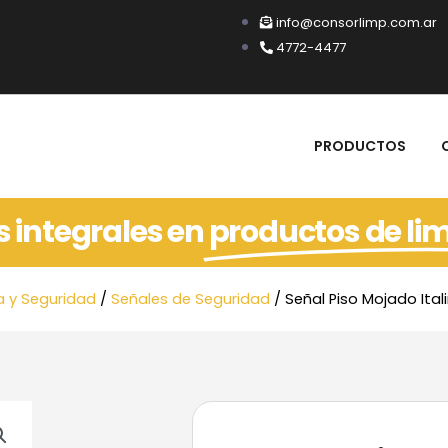
info@consorlimp.com.ar
4772-4477
PRODUCTOS
s integrales en
productos de li
a y Seguridad
/
Señales de Seguridad
/ Señal Piso Mojado Ita