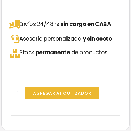
Envíos 24/48hs
sin cargo en CABA
Asesoría personalizada
y sin costo
Stock
permanente
de productos
8M
Lustrador
AGREGAR AL COTIZADOR
Diversey
360
cc
cantidad