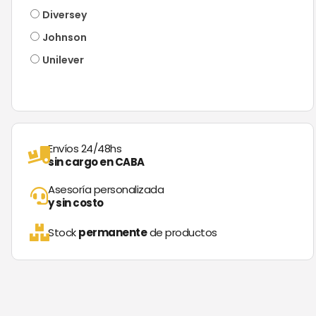
Diversey
Johnson
Unilever
Envíos 24/48hs
sin cargo en CABA
Asesoría personalizada
y sin costo
Stock
permanente
de productos