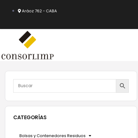
Ir
al
Aráoz 762 - CABA
contenido
CATEGORÍAS
Bolsas y Contenedores Residuos