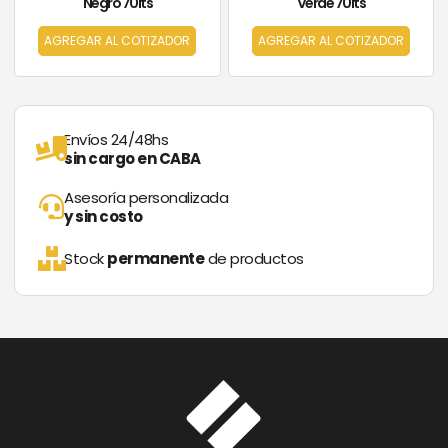
Negro 70lts
Verde 70lts
AGREGAR AL COTIZADOR
AGREGAR AL COTIZADOR
Envíos 24/48hs
sin cargo en CABA
Asesoría personalizada
y sin costo
Stock
permanente
de productos