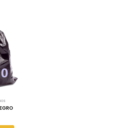
uos
NEGRO