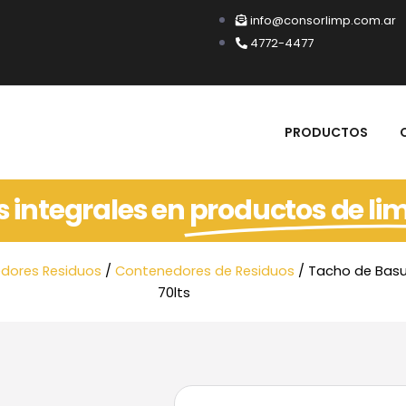
info@consorlimp.com.ar
4772-4477
PRODUCTOS
s integrales en
productos de li
dores Residuos
/
Contenedores de Residuos
/ Tacho de Basur
70lts