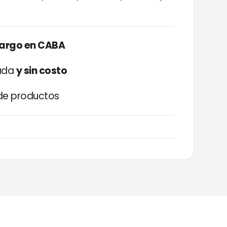
cargo en CABA
zada
y sin costo
e productos