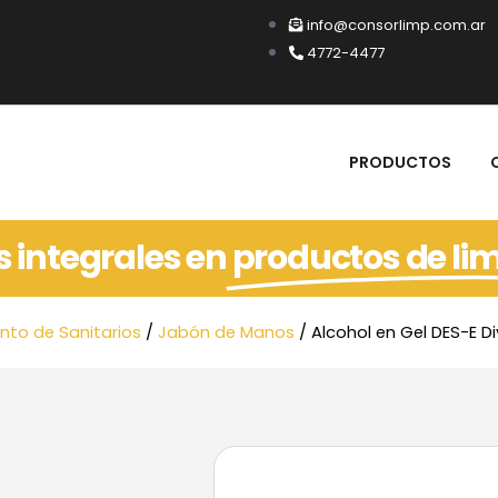
info@consorlimp.com.ar
4772-4477
PRODUCTOS
s integrales en
productos de li
nto de Sanitarios
/
Jabón de Manos
/ Alcohol en Gel DES-E Di