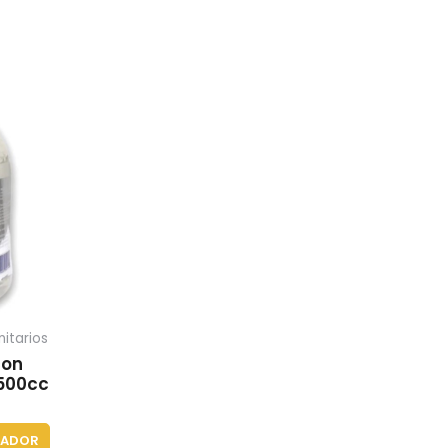
itarios
con
 500cc
ZADOR