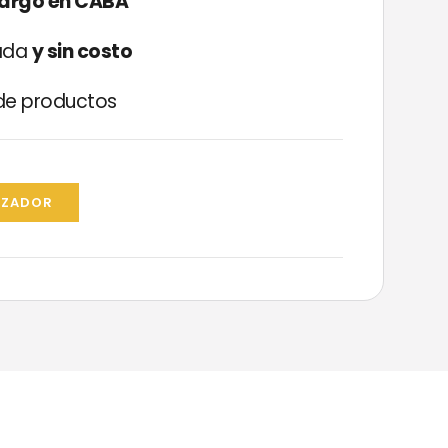
cargo en CABA
zada
y sin costo
e productos
IZADOR