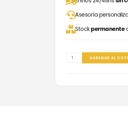
Envíos 24/48hs
sin 
Asesoría personali
Stock
permanente
d
Alcohol
en
AGREGAR AL COT
Gel
DES-
E
Diversey
5L
cantidad