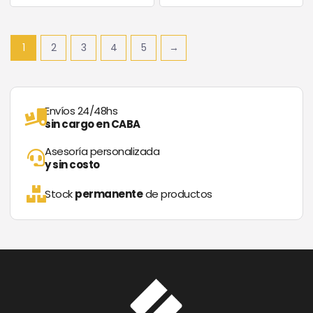
1
2
3
4
5
→
Envíos 24/48hs
sin cargo en CABA
Asesoría personalizada
y sin costo
Stock
permanente
de productos