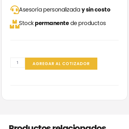
Asesoría personalizada
y sin costo
Stock
permanente
de productos
Dispenser
Jabón
AGREGAR AL COTIZADOR
Metal
900
cm3
cantidad
Productos relacionados