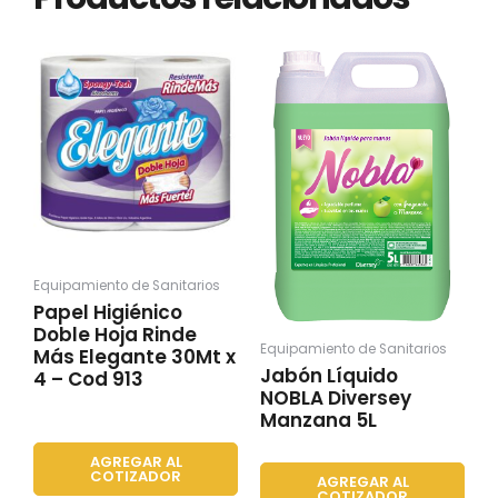
Equipamiento de Sanitarios
Papel Higiénico
Doble Hoja Rinde
Equipamiento de Sanitarios
Más Elegante 30Mt x
Jabón Líquido
4 – Cod 913
NOBLA Diversey
Manzana 5L
AGREGAR AL
COTIZADOR
AGREGAR AL
COTIZADOR