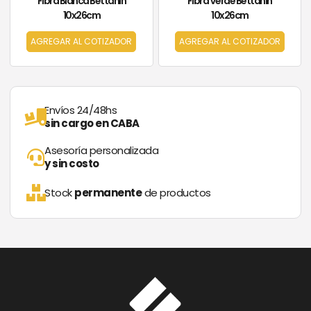
Fibra Blanca Bettanin
Fibra Verde Bettanin
10x26cm
10x26cm
AGREGAR AL COTIZADOR
AGREGAR AL COTIZADOR
Envíos 24/48hs
sin cargo en CABA
Asesoría personalizada
y sin costo
Stock
permanente
de productos