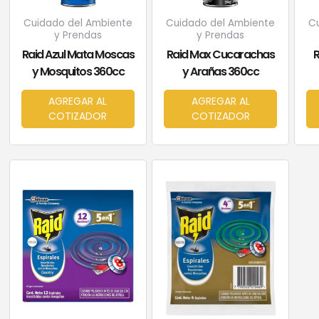
Cuidado del Ambiente
Cuidado del Ambiente
C
y Prendas
y Prendas
Raid Azul Mata Moscas
Raid Max Cucarachas
R
y Mosquitos 360cc
y Arañas 360cc
AGREGAR AL
AGREGAR AL
COTIZADOR
COTIZADOR