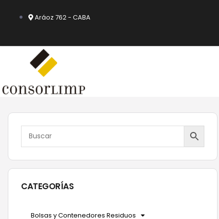
Ir
al
Aráoz 762 - CABA
contenido
CATEGORÍAS
Bolsas y Contenedores Residuos