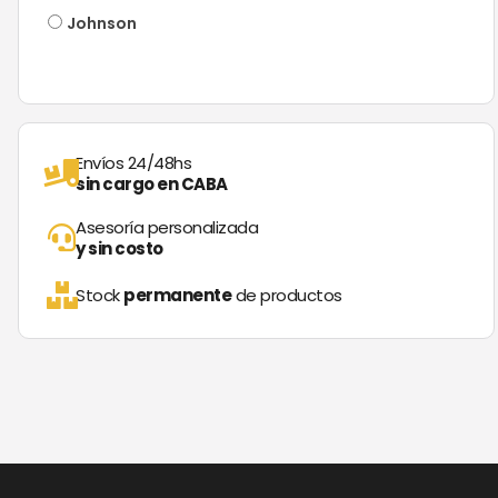
Johnson
Envíos 24/48hs
sin cargo en CABA
Asesoría personalizada
y sin costo
Stock
permanente
de productos