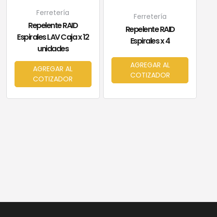
Ferretería
Ferretería
Repelente RAID
Repelente RAID
Espirales LAV Caja x 12
Espirales x 4
unidades
AGREGAR AL
AGREGAR AL
COTIZADOR
COTIZADOR