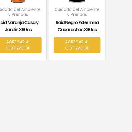
uidado del Ambiente
Cuidado del Ambiente
y Prendas
y Prendas
aid Naranja Casa y
Raid Negro Extermina
Jardín 360cc
Cucarachas 360cc
AGREGAR AL
AGREGAR AL
COTIZADOR
COTIZADOR