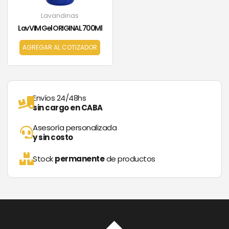
Lavandinas
Lav VIM Gel ORIGINAL 700Ml
AGREGAR AL COTIZADOR
Envíos 24/48hs
sin cargo en CABA
Asesoría personalizada
y sin costo
Stock
permanente
de productos