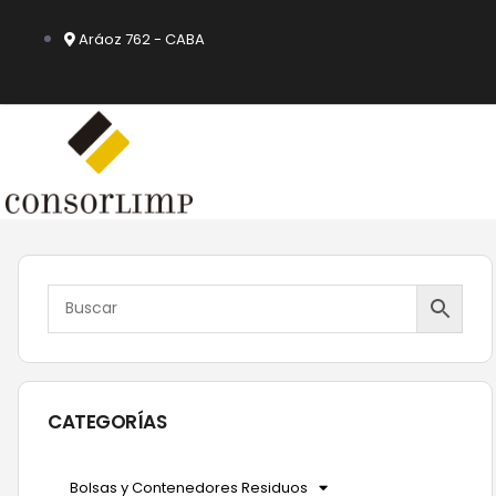
Ir
al
Aráoz 762 - CABA
contenido
CATEGORÍAS
Bolsas y Contenedores Residuos