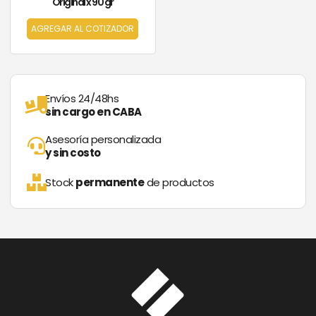
Original x 90 gr
AGREGAR AL COTIZADOR
Envíos 24/48hs
sin cargo en CABA
Asesoría personalizada
y sin costo
Stock
permanente
de productos