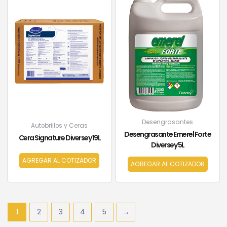
Desengrasantes
Autobrillos y Ceras
Desengrasante Emerel Forte
Cera Signature Diversey 19L
Diversey 5L
AGREGAR AL COTIZADOR
AGREGAR AL COTIZADOR
1
2
3
4
5
→