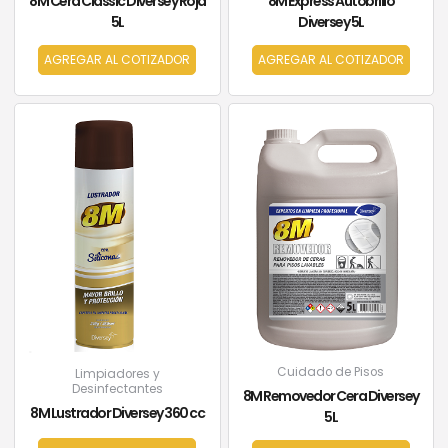
8M Express Autobrillo
8M Cera Classic Diversey Roja
Diversey 5L
5L
AGREGAR AL COTIZADOR
AGREGAR AL COTIZADOR
Cuidado de Pisos
Limpiadores y
Desinfectantes
8M Removedor Cera Diversey
8M Lustrador Diversey 360 cc
5L